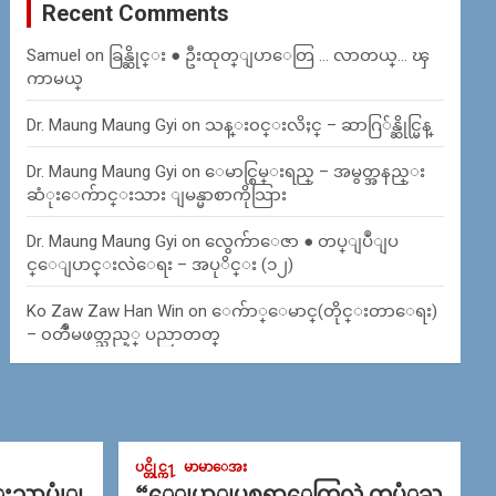
Recent Comments
Samuel
on
ခြန္ဆိုင္း ● ဦးထုတ္ျပာေတြ … လာတယ္… ၾ
ကာမယ္
Dr. Maung Maung Gyi
on
သန္း၀င္းလိႈင္ – ဆာဂြ်န္ဆိုင္မြန္
Dr. Maung Maung Gyi
on
ေမာင္စြမ္းရည္ – အမွတ္အနည္း
ဆံုးေက်ာင္းသား ျမန္မာစာကိုသြား
Dr. Maung Maung Gyi
on
လွေက်ာေဇာ ● တပ္ျပဳျပ
င္ေျပာင္းလဲေရး – အပုိင္း (၁၂)
Ko Zaw Zaw Han Win
on
ေက်ာ္ေမာင္(တိုင္းတာေရး)
– ၀တၳဳမဖတ္သည့္ ပညာတတ္
ပင္တိုင္က႑
မာမာေအး
္းသာပုုံျ
“ေျပာျပစရာေတြလဲ တပံုႀ