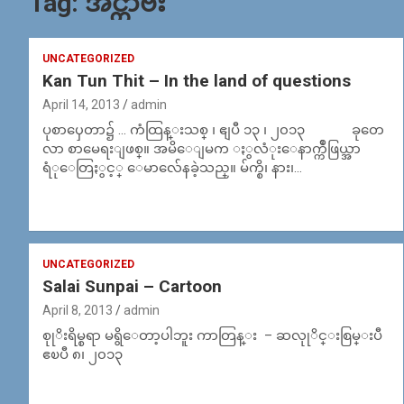
Tag:
အင္တာဗ်ဴး
UNCATEGORIZED
Kan Tun Thit – In the land of questions
April 14, 2013
admin
ပုစာၦေတာ၌ … ကံထြန္းသစ္ ၊ ဧျပီ ၁၃ ၊ ၂၀၁၃ ခုတေ
လာ စာမေရးျဖစ္။ အမိေျမက ႏွလံုးေနာက္က်ဳဖြယ္အာ
ရံုေတြႏွင့္ ေမာလ်ေနခဲ့သည္။ မ်က္စိ၊ နား၊…
UNCATEGORIZED
Salai Sunpai – Cartoon
April 8, 2013
admin
စုုိးရိမ္စရာ မရွိေတာ့ပါဘူး ကာတြန္း – ဆလုုိင္းစြမ္းပီ
ဧၿပီ ၈၊ ၂၀၁၃