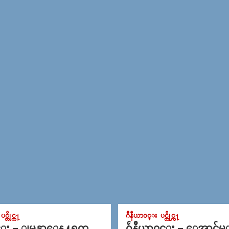
ပင္တိုင္က႑
ဂ်ဳနီယာ၀င္း
ပင္တိုင္က႑
င္း – ျမန္မာေန႔ရက္
ဂ်ဴနီယာ၀င္း – ေအာင္ခ်မ