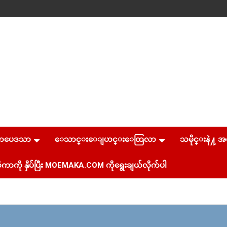
စာပေဒသာ
ေသာင္းေျပာင္းေထြလာ
သမိုင္းနဲ႔ အ
ကာကို နှိပ်ပြီး MOEMAKA.COM ကိုရွေးချယ်လိုက်ပါ