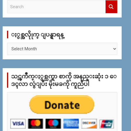
S
e
a
r
c
ႏွစ္အလိုုက္ ျပန္ရွာရန္
h
ႏွ
စ္
အ
လိုု
က္
သင္ၾကိဳက္ႏွစ္သက္ရာ စာကို အနည္းဆုံး ၁ ေ
ျ
ပ
ဒၚလာ လွဴျပီး မိုးမခကို ကူညီပါ
န္
ရွာ
ရန္