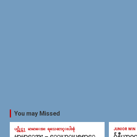
You may Missed
ပင္တိုင္က႑
မာမာေအး
ရသေဆာင္းပါးစုံ
JUNIOR WIN
မာမာေအး – ေျပာျပစရာေ
ဂ်ဴနီယာ၀