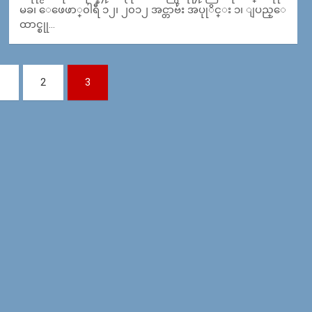
မခ၊ ေဖေဖာ္၀ါရီ ၁၂၊ ၂၀၁၂ အင္တာဗ်ဴး အပုုိင္း ၁၊ ျပည္ေ
ထာင္စုု…
1
2
3