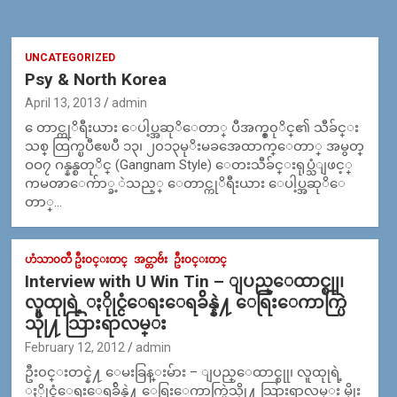
UNCATEGORIZED
Psy & North Korea
April 13, 2013
admin
ေတာင္ကုိရီးယား ေပါ့ပ္အဆုိေတာ္ ပီအက္စ္၀ုိင္၏ သီခ်င္း
သစ္ ထြက္ၿပီဧၿပီ ၁၃၊ ၂၀၁၃မုိးမခအေထာက္ေတာ္ အမွတ္
ဝဝ၇ ဂန္နန္စတုိင္ (Gangnam Style) ေတးသီခ်င္းရုပ္သံျဖင့္
ကမၻာေက်ာ္ခ့ဲသည့္ ေတာင္ကုိရီးယား ေပါ့ပ္အဆုိေ
တာ္…
ဟံသာ၀တီ ဦး၀င္းတင္
အင္တာဗ်ဴး
ဦး၀င္းတင္
Interview with U Win Tin – ျပည္ေထာင္စုု၊
လူထုုရဲ့ ႏိုုင္ငံေရးေရခ်ိန္နဲ႔ ေရြးေကာက္ပြဲ
သိုု႔ သြားရာလမ္း
February 12, 2012
admin
ဦး၀င္းတင္နဲ႔ ေမးခြန္းမ်ား – ျပည္ေထာင္စုု၊ လူထုုရဲ့
ႏိုုင္ငံေရးေရခ်ိန္နဲ႔ ေရြးေကာက္ပြဲသိုု႔ သြားရာလမ္း မိုုး