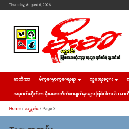
Skip
Thursday, August 6, 2026
to
content
USA – editors @ moemaka.net ((510) 854-6501)။ ရန္ကုန္ ဆက္သြ
MoeMaKa Burmese
ယ္ေရး – အမွတ္ ၂၅၄၊ ပထပ္၊ လမ္း ၄၀၊ ေက်ာက္တံတား၊ ရန္ကုန္။
(ဖုုံး – ၀၉ ၂၅၂ ၂၄၉ ၀၉၄ ၊ ၀၉ ၄၂၁ ၇၄၃ ၇၅၃ ၊ ၀၉ ၅၀၄ ၁၀ ၅၈)
မာတိကာ
မ်က္ေမွာက္ေရးရာ
လူမႈရႈခင္း
News & Media
ျဖန္႔ခ်ိေရး – ဆိပ္ကမ္းသာစာေပ – အမွတ္ ၁၃ / ၃၈ လမ္း။ ပ
လာဇာေစ်းသစ္ ။ ၀၉ ၇၈၆၈၃၇ ၃၀၅ / ၀၉ ၉၆၃၆၉၉၈၃၄
အခုဝက်ဆိုက်က မိုးမခအတိတ်စာမျက်နှာများ ဖြစ်ပါတယ် ၊ မာတိ
Home
အင္တာဗ်ဴး
Page 3