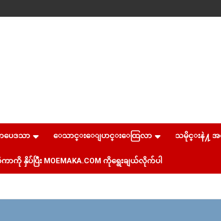
စာပေဒသာ
ေသာင္းေျပာင္းေထြလာ
သမိုင္းနဲ႔ အ
ကာကို နှိပ်ပြီး MOEMAKA.COM ကိုရွေးချယ်လိုက်ပါ