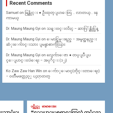
Recent Comments
Samuel
on
ခြန္ဆိုင္း ● ဦးထုတ္ျပာေတြ … လာတယ္… ၾ
ကာမယ္
Dr. Maung Maung Gyi
on
သန္း၀င္းလိႈင္ – ဆာဂြ်န္ဆိုင္မြန္
Dr. Maung Maung Gyi
on
ေမာင္စြမ္းရည္ – အမွတ္အနည္း
ဆံုးေက်ာင္းသား ျမန္မာစာကိုသြား
Dr. Maung Maung Gyi
on
လွေက်ာေဇာ ● တပ္ျပဳျပ
င္ေျပာင္းလဲေရး – အပုိင္း (၁၂)
Ko Zaw Zaw Han Win
on
ေက်ာ္ေမာင္(တိုင္းတာေရး)
– ၀တၳဳမဖတ္သည့္ ပညာတတ္
ပင္တိုင္က႑
မာမာေအး
္းသာပုုံျ
“ေျပာျပစရာေတြလဲ တပံုႀ