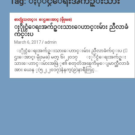
Tag:
ႏုိင္ငံေရးအက်ဥ္းသား
ဓာတ္ပုံသတင္း
ေဌးေအာင္ (မိုုးမခ)
ႏိုုင္ငံေရးအက်ဥ္းသားေဟာင္းမ်ား ညီလာခံ
က်င္းပ
March 6, 2017
admin
ႏိုုင္ငံေရးအက်ဥ္းသားေဟာင္းမ်ား ညီလာခံက်င္းပ (ေ
ဌးေအာင္၊ မိုုးမခ) မတ္ ၆၊ ၂၀၁၇ ႏုိင္ငံေရးအက်ဥ္း
သားေဟာင္းမ်ားအဖြဲ ့၏ စတုတၳအၾကိမ္ေျမာက္ညီလာခံ
အား ယေန ့(၅.၂.၂၀၁၇)နံနက္(၉)နာရီတြင္…