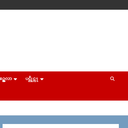
စဥ္အလာ
ပင္တိုင္က႑