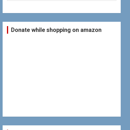
Donate while shopping on amazon