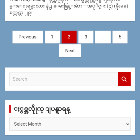
မ္းေရးရမွာလား နဲ႕ ေမးခြန္းမ်ား – အပုိင္း (၄) (မိုးမခ)
စက္တင္ဘာ ၂၉၊…
Posts
Previous
1
2
3
…
5
navigation
Next
S
e
a
r
c
ႏွစ္အလိုုက္ ျပန္ရွာရန္
h
ႏွ
စ္
အ
လိုု