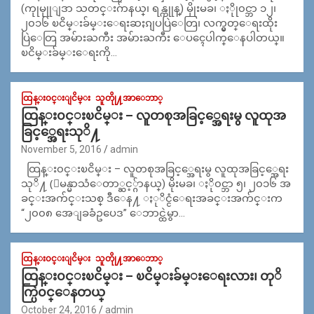
(ကုုမုုုျဒာ သတင္းဂ်ာနယ္၊ ရန္ကုုန္) မိုုးမခ၊ ႏိုု၀င္ဘာ ၁၂၊
၂၀၁၆ ၿငိမ္းခ်မ္းေရးဆႏၵျပပြဲေတြ၊ လက္မွတ္ေရးထိုး
ပြဲေတြ အမ်ားႀကီး အမ်ားႀကီး ေပၚေပါက္ေနပါတယ္။
ၿငိမ္းခ်မ္းေရးကို…
ထြန္း၀င္းျငိမ္း
သူတိုု႔အာေဘာ္
ထြန္း၀င္းၿငိမ္း – လူတစုအခြင့္အေရးမွ လူထုအ
ခြင့္အေရးသုိ႔
November 5, 2016
admin
ထြန္း၀င္းၿငိမ္း – လူတစုအခြင့္အေရးမွ လူထုအခြင့္အေရး
သုိ႔ (ျမန္မာသံေတာ္ဆင့္ဂ်ာနယ္) မိုးမခ၊ ႏို၀င္ဘာ ၅၊ ၂၀၁၆ အ
ခင္းအက်င္းသစ္ ဒီေန႔ ႏုိင္ငံေရးအခင္းအက်င္းက
“၂၀၀၈ အေျခခံဥပေဒ” ေဘာင္ထဲမွာ…
ထြန္း၀င္းျငိမ္း
သူတိုု႔အာေဘာ္
ထြန္း၀င္းၿငိမ္း – ၿငိမ္းခ်မ္းေရးလား၊ တုိ
က္ပြဲ၀င္ေနတယ္
October 24, 2016
admin