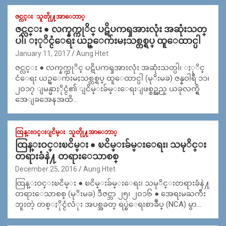
ဇင္လင္း
သူတိုု႔အာေဘာ္
ဇင္လင္း ● လက္နက္ကုိင္ ပဋိပကၡအားလုံး အဆုံးသတ္
ပါ၊ ႏုိင္ငံေရး ယဥ္ေက်းမႈသစ္တစ္ရပ္ ထူေထာင္ပါ
January 11, 2017
Aung Htet
ဇင္လင္း ● လက္နက္ကုိင္ ပဋိပကၡအားလုံး အဆုံးသတ္ပါ၊ ႏုိင္
ငံေရး ယဥ္ေက်းမႈသစ္တစ္ရပ္ ထူေထာင္ပါ (မုိးမခ) ဇန္နဝါရီ ၁၁၊
၂၀၁၇ ျမန္မာႏိုင္ငံ၏ ျငိမ္းခ်မ္းေရးျဖစ္စဥ္သည္ ယခုလက္ရွိ
အေျခအေနအထိ…
ထြန္း၀င္းျငိမ္း
သူတိုု႔အာေဘာ္
ထြန္းဝင္းၿငိမ္း ● ၿငိမ္းခ်မ္းေရး၊ သမုိင္း
တရားခံနဲ႔ တရားေသာစစ္
December 25, 2016
Aung Htet
ထြန္းဝင္းၿငိမ္း ● ၿငိမ္းခ်မ္းေရး၊ သမုိင္းတရားခံနဲ႔
တရားေသာစစ္ (မုိးမခ) ဒီဇင္ဘာ ၂၅၊ ၂၀၁၆ ● အေရးမႀကီး
ဘူးတဲ့ တစ္ႏိုင္ငံလံုး အပစ္အခတ္ ရပ္စဲေရးစာခ်ဳပ္ (NCA) မွာ…