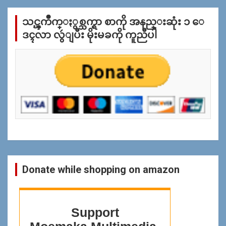
က္
သင္ၾကိဳက္ႏွစ္သက္ရာ စာကို အနည္းဆုံး ၁ ေ
ျ
ပ
ဒၚလာ လွဴျပီး မိုးမခကို ကူညီပါ
န္
ရွာ
ရန္
Donate while shopping on amazon