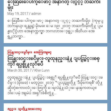
ေဆြမ်ဳိးေပါက္ေဖာ္ အနာဂတ္ ႏွင့္ ဘႀကီး
မိုုး
May 19, 2017
admin
ေဆြမ်ဳိးေပါက္ေဖာ္ အနာဂတ္ ႏွင့္ ဘႀကီးမိုုး (ကုမုျ
ဒာဂ်ာနယ္၊ ရန္ကုန္) မိုးမခ၊ ေမ ၁၉၊ ၂၀၁၇ ဘႀကီးမိုးတို႔ ျမ
န္မာႏိုင္ငံဟာ အေနာက္ဘက္မွာ ဘဂၤလားေဒ့ရွ္၊ အိႏၵိယ၊ အေ
ရွ႕ဘက္မွာ…
ထြန္း၀င္းျငိမ္း
အေတြးအျမင္
ထြန္းဝင္းၿငိမ္း-လူထုနည္းနဲ႔ ျပည္တြင္းစစ္
ကုိ ရပ္ပစ္ဖို႔လုိၿပီ
March 30, 2017
Khin Lunn
လူထုနည္းနဲ႔ ျပည္တြင္းစစ္ကုိ ရပ္ပစ္ဖို႔လုိၿပီ ထြန္းဝင္းၿ
ငိမ္း (မိုးမခ) ၊ မတ္၃၀၊ ၂၀၁၇ “‘ျပည္သူတို႔ ‘ဒီမိုကေရစီ’ တို႔
ဆိုတဲ့စကားလံုးေတြကို ေရလဲနဲ႔သံုးေနၾကတယ္။
ဒါေပမဲ့ အျမဲပဲ အရုိးခံစိတ္နဲ႔…
ဇင္လင္း
သူတိုု႔အာေဘာ္