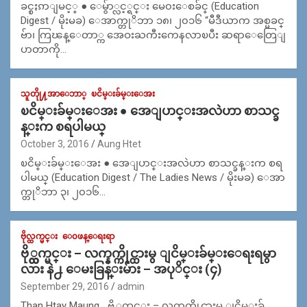
ခင္စႏၵာျမင့္ ● ေမွ်ာ္လင့္ရင္း မေ၀းေစခ်င္ (Education
Digest / မိုးမခ) ေအာက္တုိဘာ ၁၈၊ ၂၀၁၆ “မီဒီယာက အစ္မခင္
ဗ်ာ၊ ကြၽန္ေတာ္က အေဝးႀကီးကေနလာၿပီး ဆရာေတြေျ
ပာတာကို…
သူတိုု႔အာေဘာ္
ၿငိမ္းခ်မ္းေအး
ၿငိမ္းခ်မ္းေအး ● အေျပာင္းအလဲဟာ စာသင္ခ
န္းက စရပါမယ္
October 3, 2016
Aung Htet
ၿငိမ္းခ်မ္းေအး ● အေျပာင္းအလဲဟာ စာသင္ခန္းက စရ
ပါမယ္ (Education Digest / The Ladies News / မိုးမခ) ေအာ
က္တုိဘာ ၃၊ ၂၀၁၆…
ဗိုလ္ထက္မင္း
ေ၀ဖန္ေရးရာ
ဗို္လ္ထက္မင္း – လက္နက္ကိုင္ထားမွ ျငိမ္းခ်မ္းေရးရမွာ
လား နဲ႕ ေမးခြန္းမ်ား – အပုိင္း (၄)
September 29, 2016
admin
Than Htay Maung ဗို္လ္ထက္မင္း – လက္နက္ကိုင္ထားမွ ျငိမ္းခ်