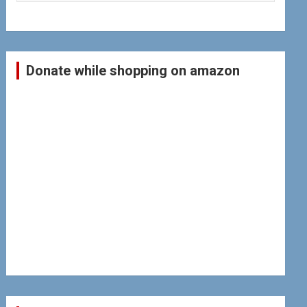
Donate while shopping on amazon