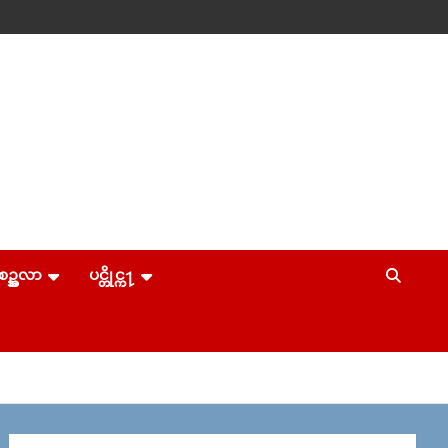
စဥ္အလာ
ပင္တိုင္က႑