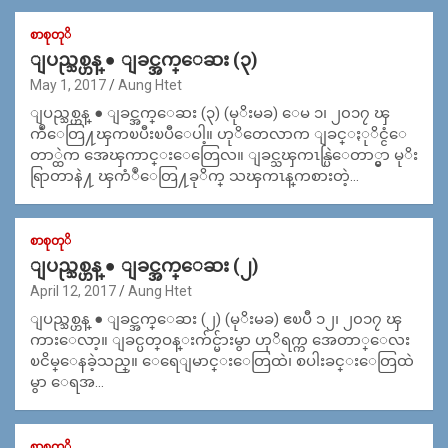
စာစုတုိ
ျပည္သစ္ဟန္ ● ျခင္အက္ေဆး (၃)
May 1, 2017
Aung Htet
ျပည္သစ္ဟန္ ● ျခင္အက္ေဆး (၃) (မုိးမခ) ေမ ၁၊ ၂၀၁၇ ၾ
ကဳံေတြ႔ၾကၿပီးၿပီေပါ့။ ဟုိတေလာက ျခင္ႏုိင္ငံေ
တာ္ထဲက အေၾကာင္းေတြေလ။ ျခင္သၾကၤန္ပြဲေတာ္မွာ မုိး
ရြာတာနဲ႔ ၾကံဳေတြ႔ခုိက္ သၾကၤန္​ကစားတဲ့…
စာစုတုိ
ျပည္သစ္ဟန္ ● ျခင္အက္ေဆး (၂)
April 12, 2017
Aung Htet
ျပည္သစ္ဟန္ ● ျခင္အက္ေဆး (၂) (မုိးမခ) ဧၿပီ ၁၂၊ ၂၀၁၇ ၾ
ကားေလာ့။ ျခင္ပတ္ဝန္းက်င္မ်ားမွာ ဟုိရက္က အေတာ္ေလး
ၿငိမ္ေနခဲ့သည္။ ေရေျမာင္းေတြထဲ၊ စပါးခင္းေတြထဲ
မွာ ေရအ…
စာစုတုိ