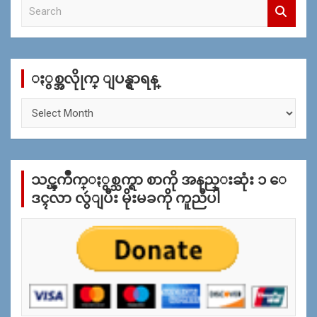
S
e
a
r
c
ႏွစ္အလိုုက္ ျပန္ရွာရန္
h
ႏွ
စ္
အ
လိုု
က္
သင္ၾကိဳက္ႏွစ္သက္ရာ စာကို အနည္းဆုံး ၁ ေ
ျ
ပ
ဒၚလာ လွဴျပီး မိုးမခကို ကူညီပါ
န္
ရွာ
ရန္