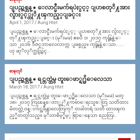
ျပည္သစ္ဟန္ ● ေလာင္မီးမက်ရပဲႏွင့္ ျပာစတုိ႔အား
လွ်ာႏွင့္တုိ႔ၾကည့္ျခင္း
April 1, 2017
Aung Htet
ျပည္သစ္ဟန္ ● ေလာင္မီးမက်ရပဲႏွင့္ ျပာစတုိ႔အား လွ်ာႏွင့္
တုိ႔ၾကည့္ျခင္း (မုိးမခ) ဧၿပီ ၁၊ ၂၀၁၇ ကုန္လြန္ခဲ့ေ
သာ ၂၀၁၆ ဒီဇင္​ဘာလေလာက္က ျဖစ္မည္။ ကုန္လြန္ခဲ့ေသာ………
ဟု ဆုိလုိက္သည္တြင္…
စာစုတုိ
ျပည္သစ္ဟန္ ● ရင္ဘတ္ထဲမွ တူးေဖာ္ရ႐ွိေလေသာ
March 18, 2017
Aung Htet
ျပည္သစ္ဟန္ ● ရင္ဘတ္ထဲမွ တူးေဖာ္ရ႐ွိေလေသာ (မုိးမခ) မတ္
၁၈၊ ၂၀၁၇ ကြၽန္ေတာ္တုိ႔ကဗ်ာေရးသူေတြ သတိထား
မိတတ္တဲ့ဝန္းက်င္အခ်ိန္ကာလေတြကုိ တခါတရံ သတိ ထားၾက
ည့္မိတတ္ပါသည္။ မုိးတစိမ့္စိမ့္ ရြာေနေသာ ညေတြ၊…