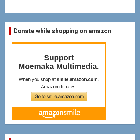
Donate while shopping on amazon