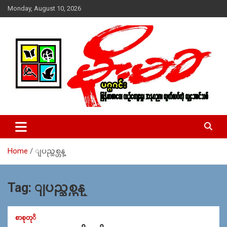
Skip
Monday, August 10, 2026
to
content
USA – editors @ moemaka.net ((510) 854-6501)။ ရန္ကုန္ ဆက္သြ
MoeMaKa Burmese News &
ယ္ေရး – အမွတ္ ၂၅၄၊ ပထပ္၊ လမ္း ၄၀၊ ေက်ာက္တံတား၊ ရန္ကုန္။
Media
(ဖုုံး – ၀၉ ၂၅၂ ၂၄၉ ၀၉၄ ၊ ၀၉ ၄၂၁ ၇၄၃ ၇၅၃ ၊ ၀၉ ၅၀၄ ၁၀ ၅၈) ျ
ဖန္႔ခ်ိေရး – ဆိပ္ကမ္းသာစာေပ – အမွတ္ ၁၃ / ၃၈ လမ္း။ ပလာ
Home
ျပည္သစ္ဟန္
ဇာေစ်းသစ္ ။ ၀၉ ၇၈၆၈၃၇ ၃၀၅ / ၀၉ ၉၆၃၆၉၉၈၃၄
Tag:
ျပည္သစ္ဟန္
စာစုတုိ