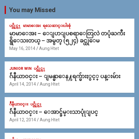
You may Missed
ပင္တိုင္က႑
မာမာေအး
ရသေဆာင္းပါးစုံ
မာမာေအး – ေျပာျပစရာေတြလဲ တပုံႀကီး
ရွိေသးတယ္ – အမွတ္ (၅၂၄) ခင္ယုေမ
May 16, 2014
Aung Htet
JUNIOR WIN
ပင္တိုင္က႑
ဂ်ဴနီယာ၀င္း – ျမန္မာေန႔ရက္မ်ားႏွင့္ ပန္းမ်ား
April 14, 2014
Aung Htet
ဂ်ဳနီယာ၀င္း
ပင္တိုင္က႑
ဂ်ဴနီယာ၀င္း – ေအာင္ခ်မ္းသာပုုံျပင္
April 12, 2014
Aung Htet