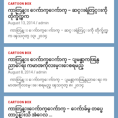
CARTOON BOX
ကာတြန္း ေက်ာက္ေက်ာက္ – ဆင္းရဲတြင္းကို
တိုက္ဖ်က္ၾက
August 13, 2014
admin
ကာတြန္း ေက်ာက္ေက်ာက္ – ဆင္းရဲတြင္းကို တိုက္ဖ်က္ၾ
က ၾသဂုတ္ ၁၃၊ ၂၀၁၄
CARTOON BOX
ကာတြန္း ေက်ာက္ေက်ာက္ – ျမန္မာ့ကၽြန္ပ
ညာေရး ကမာၻကိုလႊမ္းေစရမည္
August 8, 2014
admin
ကာတြန္း ေက်ာက္ေက်ာက္ – ျမန္မာ့ကၽြန္ပညာေရး က
မာၻကိုလႊမ္းေစရမည္ ၾသဂုတ္ ၈၊ ၂၀၁၄
CARTOON BOX
ကာတြန္းေက်ာက္ေက်ာက္ – ေက်ာခ်မွ တပ္မေ
တာ္မွန္းသိ အဲေလ …