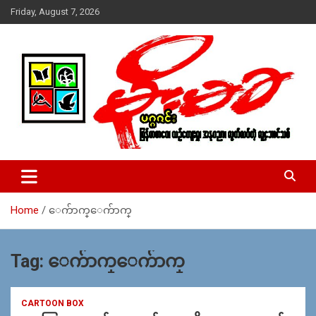
Skip
Friday, August 7, 2026
to
content
USA – editors @ moemaka.net ((510) 854-6501)။ ရန္ကုန္ ဆက္သြ
MoeMaKa Burmese News &
ယ္ေရး – အမွတ္ ၂၅၄၊ ပထပ္၊ လမ္း ၄၀၊ ေက်ာက္တံတား၊ ရန္ကုန္။
Media
(ဖုုံး – ၀၉ ၂၅၂ ၂၄၉ ၀၉၄ ၊ ၀၉ ၄၂၁ ၇၄၃ ၇၅၃ ၊ ၀၉ ၅၀၄ ၁၀ ၅၈) ျ
ဖန္႔ခ်ိေရး – ဆိပ္ကမ္းသာစာေပ – အမွတ္ ၁၃ / ၃၈ လမ္း။ ပလာ
Home
ေက်ာက္ေက်ာက္
ဇာေစ်းသစ္ ။ ၀၉ ၇၈၆၈၃၇ ၃၀၅ / ၀၉ ၉၆၃၆၉၉၈၃၄
Tag:
ေက်ာက္ေက်ာက္
CARTOON BOX