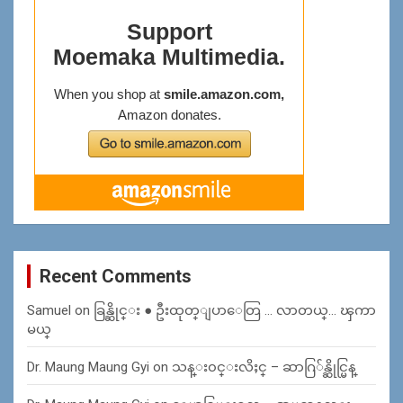
Recent Comments
Samuel
on
ခြန္ဆိုင္း ● ဦးထုတ္ျပာေတြ … လာတယ္… ၾကာ
မယ္
Dr. Maung Maung Gyi
on
သန္း၀င္းလိႈင္ – ဆာဂြ်န္ဆိုင္မြန္