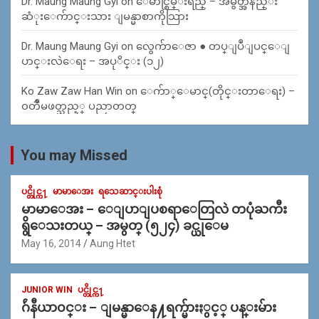
Dr. Maung Maung Gyi
on
ေမာင္စြမ္းရည္ – အမွတ္အနည္း
ဆံုးေက်ာင္းသား ျမန္မာစာကိုသြား
Dr. Maung Maung Gyi
on
လွေက်ာေဇာ ● တပ္ျပဳျပင္ေျ
ပာင္းလဲေရး – အပုိင္း (၁၂)
Ko Zaw Zaw Han Win
on
ေက်ာ္ေမာင္(တိုင္းတာေရး) –
၀တၳဳမဖတ္သည့္ ပညာတတ္
You may Missed
ပင္တိုင္က႑
မာမာေအး
ရသေဆာင္းပါးစုံ
မာမာေအး – ေျပာျပစရာေတြလဲ တပုံႀကီး
ရွိေသးတယ္ – အမွတ္ (၅၂၄) ခင္ယုေမ
May 16, 2014
Aung Htet
JUNIOR WIN
ပင္တိုင္က႑
ဂ်ဴနီယာ၀င္း – ျမန္မာေန႔ရက္မ်ားႏွင့္ ပန္းမ်ား