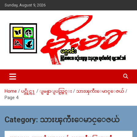
Skip
Sunday, August 9, 2026
to
content
USA – editors @ moemaka.net ((510) 854-6501)။ ရန္ကုန္ ဆက္သြ
MoeMaKa Burmese News &
ယ္ေရး – အမွတ္ ၂၅၄၊ ပထပ္၊ လမ္း ၄၀၊ ေက်ာက္တံတား၊ ရန္ကုန္။
Media
(ဖုုံး – ၀၉ ၂၅၂ ၂၄၉ ၀၉၄ ၊ ၀၉ ၄၂၁ ၇၄၃ ၇၅၃ ၊ ၀၉ ၅၀၄ ၁၀ ၅၈) ျ
ဖန္႔ခ်ိေရး – ဆိပ္ကမ္းသာစာေပ – အမွတ္ ၁၃ / ၃၈ လမ္း။ ပလာ
Home
ပင္တိုင္က႑
ျမန္မာျပည္တြင္း
သားၾကီးေမာင္ေဇယ်
ဇာေစ်းသစ္ ။ ၀၉ ၇၈၆၈၃၇ ၃၀၅ / ၀၉ ၉၆၃၆၉၉၈၃၄
Page 4
Category:
သားၾကီးေမာင္ေဇယ်