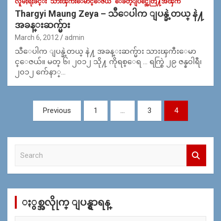
လူမႈရႈခင္း
သားၾကီးေမာင္ေဇယ်
ေခတ္ျပိဳင္အေတြ႔အၾကဳံ
Thargyi Maung Zeya – သီေပါက ျပန္ခဲ့တယ္ နဲ႔
အခန္းဆက္မ်ား
March 6, 2012
admin
သီေပါက ျပန္ခဲ့တယ္ နဲ႔ အခန္းဆက္မ်ား သားၾကီးေမာ
င္ေဇယ်။ မတ္ ၆၊ ၂၀၁၂ သို႔ ကိုရစ္ေရ … ရက္စြဲ ၂၉ ဇန္န၀ါရီ၊
၂၀၁၂ က်ေနာ္…
Posts
Previous
1
…
3
4
navigation
S
e
a
r
c
ႏွစ္အလိုုက္ ျပန္ရွာရန္
h
ႏွ