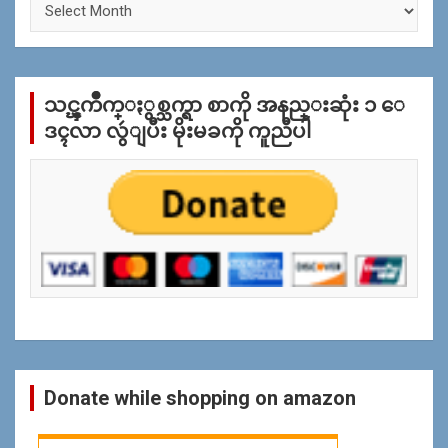
စ္
အ
လိုု
က္
သင္ၾကိဳက္ႏွစ္သက္ရာ စာကို အနည္းဆုံး ၁ ေ
ျ
ပ
ဒၚလာ လွဴျပီး မိုးမခကို ကူညီပါ
န္
ရွာ
ရန္
Donate while shopping on amazon