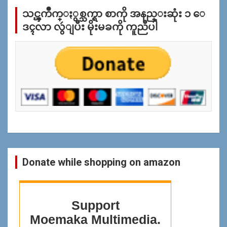
က္
သင္ၾကိဳက္ႏွစ္သက္ရာ စာကို အနည္းဆုံး ၁ ေ
ျ
ပ
ဒၚလာ လွဴျပီး မိုးမခကို ကူညီပါ
န္
ရွာ
ရန္
Donate while shopping on amazon