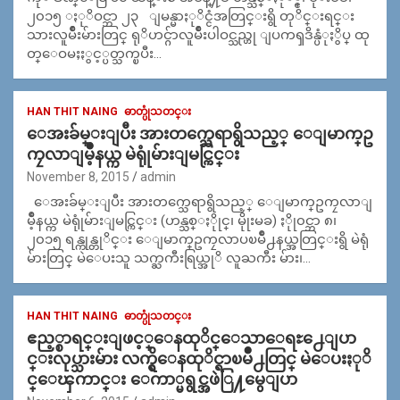
၂၀၁၅ ႏုိဝင္ဘာ ၂၃ ျမန္မာႏုိင္ငံအတြင္းရွိ တုိင္းရင္း
သားလူမ်ိဳးမ်ားတြင္ ရုိဟင္ဂ်ာလူမ်ိဳးပါဝင္သည္ဟု ျပကၡဒိန္ပံုႏွိပ္ ထု
တ္ေဝမႈႏွင့္ပတ္သက္ၿပီး…
HAN THIT NAING
ဓာတ္ပုံသတင္း
ေအးခ်မ္းျပီး အားတက္သေရာရွိသည့္ ေျမာက္ဥ
ကၠလာျမိဳ့နယ္က မဲရုုံမ်ားျမင္ကြင္း
November 8, 2015
admin
ေအးခ်မ္းျပီး အားတက္သေရာရွိသည့္ ေျမာက္ဥကၠလာျ
မိဳ့နယ္က မဲရုုံမ်ားျမင္ကြင္း (ဟန္သစ္ႏိုုင္၊ မိုုးမခ) ႏိုု၀င္ဘာ ၈၊
၂၀၁၅ ရန္ကုန္တုိင္း ေျမာက္ဥကၠလာပၿမိဳ႕နယ္အတြင္းရွိ မဲရုံ
မ်ားတြင္ မဲေပးသူ သက္ႀကီးရြယ္အုိ လူႀကီး မ်ား၊…
HAN THIT NAING
ဓာတ္ပုံသတင္း
ဧည့္စာရင္းျဖင့္ေနထုိင္ေသာေရႊ႕ေျပာ
င္းလုပ္သားမ်ား လက္ရွိေနထုိင္ရာၿမိဳ႕တြင္ မဲေပးႏုိ
င္ေၾကာင္း ေကာ္မရွင္အဖဲြ႔မွေျပာ