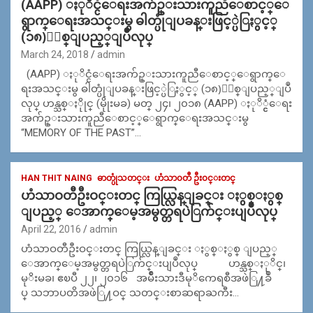
(AAPP) ႏုိင္ငံေရးအက်ဥ္းသားကူညီေစာင့္ေ
ရွာက္ေရးအသင္းမွ ဓါတ္ပုံျပခန္းဖြင့္ပဲြႏွင့္
(၁၈)ႏွစ္ျပည့္ျပဳလုပ္
March 24, 2018
admin
(AAPP) ႏုိင္ငံေရးအက်ဥ္းသားကူညီေစာင့္ေရွာက္ေ
ရးအသင္းမွ ဓါတ္ပုံျပခန္းဖြင့္ပဲြႏွင့္ (၁၈)ႏွစ္ျပည့္ျပဳ
လုပ္ ဟန္သစ္ႏိုုင္ (မိုုးမခ) မတ္ ၂၄၊ ၂၀၁၈ (AAPP) ႏုိ္င္ငံေရး
အက်ဥ္းသားကူညီေစာင့္ေရွာက္ေရးအသင္းမွ
“MEMORY OF THE PAST”…
HAN THIT NAING
ဓာတ္ပုံသတင္း
ဟံသာ၀တီ ဦး၀င္းတင္
ဟံသာဝတီဦးဝင္းတင္ ကြယ္လြန္ျခင္း ႏွစ္ႏွစ္
ျပည့္ ေအာက္ေမ့အမွတ္တရပဲြက်င္းပျပဳလုပ္
April 22, 2016
admin
ဟံသာဝတီဦးဝင္းတင္ ကြယ္လြန္ျခင္း ႏွစ္ႏွစ္ ျပည့္
ေအာက္ေမ့အမွတ္တရပဲြက်င္းပျပဳလုပ္ ဟန္သစ္ႏုိင္၊
မုိးမခ၊ ဧၿပီ ၂၂၊ ၂၀၁၆ အမ်ိဳးသားဒီမုိကေရစီအဖဲြ႔ခ်ဳ
ပ္ သဘာပတိအဖဲြ႔ဝင္ သတင္းစာဆရာႀကီး…