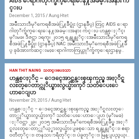
AIDS ေရာဂါတုိက္ဖ်က္ေရးေန႔အခမ္းအနား က်
င္းပ
December 1, 2015
Aung Htet
အမ်ိဳးသားဒီမုိကေရစီအဖဲြ႔ခ်ဳပ္ရုံး (ဌာနခ်ဳပ္) တြင္ AIDS ေရာ
ဂါတုိက္ဖ်က္ေရးေန႔အခမ္းအနား က်င္းပ ဟန္သစ္ႏုိင္၊
မုိးမခ၊ ဒီဇင္ဘာ ၁ရက္၊ ၂၀၁၅ ရန္ကုန္တုိင္းအမ်ိဳးသားဒီမုိကေရ
စီအဖဲြ႔ခ်ဳပ္ရုံး (ဌာနခ်ဳပ္) NAC အမ်ိဳးသားဒီမုိကေရစီအဖဲြ႔ခ်ဳ
ပ္ ခုခံအားက်ဆင္းမႈေရာဂါကာကြယ္တုိက္ဖ်က္ေရးဌာနမွ…
HAN THIT NAING
သတင္းပေဒသာ
ဟန္သစ္ႏုိင္ – ေဒၚေအာင္ဆန္းစုၾကည္မွ အႏုိင္ရ
လႊတ္ေတာ္ကုိယ္စားလွယ္မ်ားကုိ သတိေပးေ
ဟာေျပာ
November 29, 2015
Aung Htet
ဟန္သစ္ႏုိင္ – ေဒၚေအာင္ဆန္းစုၾကည္မွ အႏုိင္ရလႊတ္ေ
တာ္ကုိယ္စားလွယ္မ်ားကုိ သတိေပးေဟာေျပာ (မုိးမခ)
ႏုိဝင္ဘာ ၂၉၊ ၂၀၁၅ အမ်ိဳးသားဒီမုိကေရစီအဖဲြ႔ခ်ဳပ္မွ အႏုိ
င္ရလႊတ္ေတာ္ကုိယ္္စားလွယ္မ်ားျဖစ္ေသာ ရန္ကုန္တုိင္း၊ ဧရာ
ဝတီတုိင္း၊ တနသၤာရီတုိင္း၊ ပဲခူတုိင္း၊ မြန္ျပည္နယ္၊…