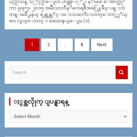
ယ္ဦးသန္းႏုိုင္ဦးေျပာ ဟန္သစ္ႏုိ္င္၊ မုိးမခ၊ ေအာက္တုိ
ဘာ ၉ရက္၊ ၂၀၁၅ အမ်ိဳးသားဒီမုိကေရစီအဖဲြ႔ခ်ဳပ္၊ ပန္းဘဲ
တန္းၿမိဳ႕နယ္ ရန္ကုန္တုိင္းေဒသႀကီး လႊတ္ေတာ္ကုိယ္
စား လွယ္ေလာင္း မဲဆႏၵနယ္ေျမ (၁)…
Posts
1
2
…
8
Next
navigation
S
e
a
r
c
ႏွစ္အလိုုက္ ျပန္ရွာရန္
h
ႏွ
စ္
အ
လိုု