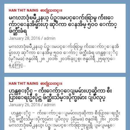
HAN THIT NAING
ဓာတ္ပုံသတင္း
မဂၤလာဒုံၿမိဳ႕နယ္ ပ်ဥ္းမပင္ေက်းရြာမွ က်ဴးးေ
က်ာ္ေနအိမ္မ်ားဟု ဆုိကာ ေနအိမ္ ၅၀၀ ေက်ာ္
ဖ်က္ဆီးခံရ
January 28, 2016
admin
မဂၤလာဒုံၿမိဳ႕နယ္ ပ်ဥ္းမပင္ေက်းရြာမွ က်ဴးးေက်ာ္ေနအိ
မ္မ်ားဟု ဆုိကာ ေနအိမ္ ၅၀၀ ေက်ာ္ ဖ်က္ဆီးခံရ ဟန္သစ္ႏုိင္
(မုိးမခ) ဇန္နဝါရီ ၂၈ ၂၀၁၆ ၂၀၁၆ခုႏွစ္၊ ဇန္နဝါရီ ၂၅ရက္ေ
န႔တြင္…
HAN THIT NAING
ဓာတ္ပုံသတင္း
ဟန္သစ္ႏိုင္ – က်ဴးေက်ာ္ေျမမ်ားဟုဆိုကာ စီး
ပြားေရးဦးပိုင္က ဖ်က္ဆီးသိမ္းပိုက္မႈမ်ား ျပဳလုပ္
January 26, 2016
admin
ဟန္သစ္ႏိုင္ – က်ဴးေက်ာ္ေျမမ်ားဟုဆိုကာ စီးပြားေရးဦး
ပိုင္က ဖ်က္ဆီးသိမ္းပိုက္မႈမ်ား ျပဳလုပ္ (မိုးမခ) ဇန္န၀ါရီ ၂၆၊ ၂၀၁၆
မဂၤလာဒုံၿမိဳ႕နယ္၊ ပ်ဥ္းမပင္ေက်းရြာအုပ္စုရွိ ျမဲျမန္ေ