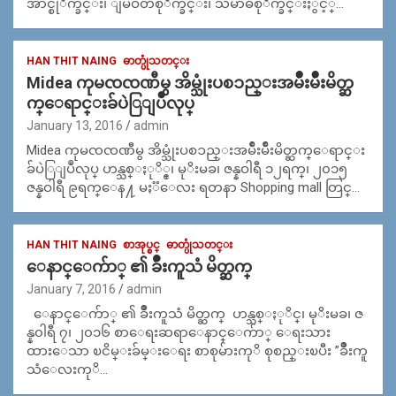
အာင္စုိက္ခင္း၊ ျမဝတီစုိက္ခင္း၊ သမာဓိစုိက္ခင္းႏွင့္…
HAN THIT NAING
ဓာတ္ပုံသတင္း
Midea ကုမၸၸဏီမွ အိမ္သုံးပစၥည္းအမ်ိဳးမ်ိဳးမိတ္ဆ
က္ေရာင္းခ်ပဲြျပဳလုပ္
January 13, 2016
admin
Midea ကုမၸၸဏီမွ အိမ္သုံးပစၥည္းအမ်ိဳးမ်ိဳးမိတ္ဆက္ေရာင္း
ခ်ပဲြျပဳလုပ္ ဟန္သစ္ႏုိ္င္၊ မုိးမခ၊ ဇန္နဝါရီ ၁၂ရက္၊ ၂၀၁၅
ဇန္နဝါရီ ၉ရက္ေန႔ မႏၱေလး ရတနာ Shopping mall တြင္…
HAN THIT NAING
စာအုပ္စင္
ဓာတ္ပုံသတင္း
ေနာင္ေက်ာ္ ၏ ခ်ဳိးကူသံ မိတ္ဆက္
January 7, 2016
admin
ေနာင္ေက်ာ္ ၏ ခ်ဳိးကူသံ မိတ္ဆက္ ဟန္သစ္ႏုိင္၊ မုိးမခ၊ ဇ
န္န၀ါရီ ၇၊ ၂၀၁၆ စာေရးဆရာေနာင္ေက်ာ္ ေရးသား
ထားေသာ ၿငိမ္းခ်မ္းေရး စာစုမ်ားကုိ စုစည္းၿပီး ”ခ်ိဳးကူ
သံေလးကုိ…