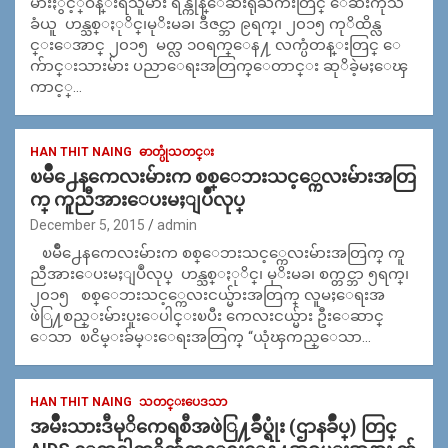
မ်ားႏွင့္ဝန္းရံသူမ်ား ရန္ကုန္ေဆးရုံႀကီးတြင္ ေဆးကုသ
ခံယူ ဟန္သစ္ႏုိင္၊မုိးမခ၊ ဒီဇင္ဘာ ၉ရက္၊ ၂၀၁၅ ကုိထိန္လ
င္းေအာင္ ၂၀၁၅ မတ္လ ၁၀ရက္ေန႔ လက္ပံတန္းတြင္ ေ
က်ာင္းသားမ်ား ပညာေရးအတြက္ေတာင္း ဆုိခဲ့မႈေၾ
ကာင့္…
HAN THIT NAING
ဓာတ္ပုံသတင္း
ၿမိဳ႕ေနကေလးမ်ားက စစ္ေဘးသင့္ကေလးမ်ားအတြ
က္ ကူညီအားေပးမႈျပဳလုပ္
December 5, 2015
admin
ၿမိဳ႕ေနကေလးမ်ားက စစ္ေဘးသင့္ကေလးမ်ားအတြက္ ကူ
ညီအားေပးမႈျပဳလုပ္ ဟန္သစ္ႏုိင္၊ မုိးမခ၊ စက္တင္ဘာ ၅ရက္၊
၂၀၁၅ စစ္ေဘးသင့္ကေလးငယ္မ်ားအတြက္ လူမႈေရးအ
ဖဲြ႔စည္းမ်ားပူးေပါင္းၿပီး ကေလးငယ္မ်ား ဦးေဆာင္
ေသာ ၿငိမ္းခ်မ္းေရးအတြက္ “ယုံၾကည္ေသာ…
HAN THIT NAING
သတင္းပေဒသာ
အမ်ိဳးသားဒီမုိကေရစီအဖဲြ႔ခ်ဳပ္ရုံး (ဌာနခ်ဳပ္) တြင္