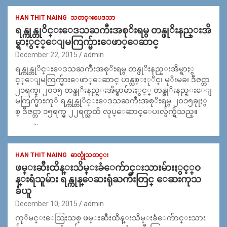
HAN THIT NAING
သတင္းပေဒသာ
ရန္ကုန္တုိင္းေဒသႀကီးအစုိးရမွ တန္ဖုိးနည္းအိ
မ္ရာႏွင့္ေျမကြက္မ်ားေဖာ္ေဆာင္
December 22, 2015
admin
ရန္ကုန္တုိင္းေဒသႀကီးအစုိးရမွ တန္ဖုိးနည္းအိမ္ရာႏွ
င့္ေျမကြက္မ်ားေဖာ္ေဆာင္ ဟန္သစ္ႏုိင္၊ မုိးမခ၊ ဒီဇင္ဘာ
၂၁ရက္၊ ၂၀၁၅ တန္ဖုိးနည္းအိမ္ရာမ်ားႏွင့္ တန္ဖုိးနည္းေျ
မကြက္မ်ားကုိ ရန္ကုန္တုိင္းေဒသႀကီးအစုိးရမွ ၂၀၁၅ခုုႏွ
စ္ ဒီဇင္ဘာ ၁၅ရက္မွ ၂၂ရက္အထိ လုပ္ေဆာင္ေပးလွ်က္ရွိသည္။
…
HAN THIT NAING
ဓာတ္ပုံသတင္း
ဖမ္းဆီးထိန္းသိမ္းခံေက်ာင္းသားမ်ားႏွင့္ဝ
န္းရံသူမ်ား ရန္ကုန္ေဆးရုံႀကီးတြင္ ေဆးကုသ
ခံယူ
December 10, 2015
admin
ကုိမင္းေသြးသစ္ ဖမ္းဆီးထိန္းသိမ္းခံေက်ာင္းသား