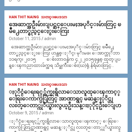
HAN THIT NAING
သတင္းပေဒသာ
အေဆာက္အဦးမ်ားျပင္ဆင္ေပးမႈအပုိင္းမ်ားတြင္ ၿ
မိဳ႕ေတာ္စည္ပင္ေႏွးေကြး
October 11, 2015
admin
အေဆာက္အဦးမ်ားျပင္ဆင္ေပးမႈအပုိင္းမ်ားတြင္ ၿမိဳ႕ေ
တာ္စည္ပင္ေႏွးေကြး ဟန္သစ္ႏုိင္၊ မုိးမခ၊ ေအာက္တုိဘာ
၁၁ရက္၊ ၂၀၁၅ ေစ်းတာဝန္ခံက ၄.၂.၂၀၁၅ခုနွစ္ ထုတ္ျပ
န္ေၾကညာထားခ်က္အရ သိမ္ႀကီးေစ်း(ဃ)ရုံ နံရံမ်ားတြင္…
HAN THIT NAING
သတင္းပေဒသာ
ႏုိင္ငံေရးရင့္က်က္မႈရွိလာေသာလူထုေၾကာင့္
ေရြးေကာက္ပဲြတြင္ အာဏာရွင္ မဆန္ႏုိင္ဟု
လႊတ္ေတာ္ကုိယ္စားလွယ္ဦးသန္းႏုိုင္ဦးေျပာ
October 9, 2015
admin
ႏုိင္ငံေရးရင့္က်က္မႈရွိလာေသာလူထုေၾကာင့္ ေရြးေ
ကာက္ပဲြတြင္အာဏာရွင္ မဆန္ႏုိင္ဟု လႊတ္ေတာ္ကုိယ္စားလွ