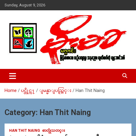
Skip
Sunday, August 9, 2026
to
content
USA – editors @ moemaka.net ((510) 854-6501)။ ရန္ကုန္ ဆက္သြ
MoeMaKa Burmese News &
ယ္ေရး – အမွတ္ ၂၅၄၊ ပထပ္၊ လမ္း ၄၀၊ ေက်ာက္တံတား၊ ရန္ကုန္။
Media
(ဖုုံး – ၀၉ ၂၅၂ ၂၄၉ ၀၉၄ ၊ ၀၉ ၄၂၁ ၇၄၃ ၇၅၃ ၊ ၀၉ ၅၀၄ ၁၀ ၅၈) ျ
ဖန္႔ခ်ိေရး – ဆိပ္ကမ္းသာစာေပ – အမွတ္ ၁၃ / ၃၈ လမ္း။ ပလာ
Home
ပင္တိုင္က႑
ျမန္မာျပည္တြင္း
Han Thit Naing
ဇာေစ်းသစ္ ။ ၀၉ ၇၈၆၈၃၇ ၃၀၅ / ၀၉ ၉၆၃၆၉၉၈၃၄
Category:
Han Thit Naing
HAN THIT NAING
ဓာတ္ပုံသတင္း