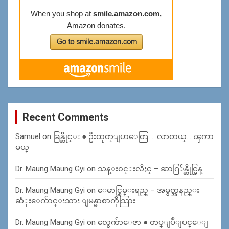
Recent Comments
Samuel
on
ခြန္ဆိုင္း ● ဦးထုတ္ျပာေတြ … လာတယ္… ၾကာ
မယ္
Dr. Maung Maung Gyi
on
သန္း၀င္းလိႈင္ – ဆာဂြ်န္ဆိုင္မြန္
Dr. Maung Maung Gyi
on
ေမာင္စြမ္းရည္ – အမွတ္အနည္း
ဆံုးေက်ာင္းသား ျမန္မာစာကိုသြား
Dr. Maung Maung Gyi
on
လွေက်ာေဇာ ● တပ္ျပဳျပင္ေျ