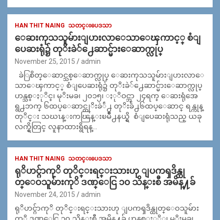
HAN THIT NAING
သတင္းပေဒသာ
ေဆးကုသသူမ်ားျပားလာေသာေၾကာင့္ စံျ
ပေဆးရုံ၌ တုိးခဲ်႕ေဆာင္မ်ားေဆာက္လုပ္
November 25, 2015
admin
ခဲြစိတ္ေဆာင္သစ္ေဆာက္လုပ္ ေဆးကုသသူမ်ားျပားလာေ
သာေၾကာင့္ စံျပေဆးရုံ၌ တုိးခဲ်႕ေဆာင္မ်ားေဆာက္လုပ္
ဟန္သစ္ႏုိင္၊ မုိးမခ၊ ၂၀၁၅၊ ႏုိဝင္ဘာ ၂၄ရက္ ေဆးရုံအေ
ရွ႕ဘက္ ၆ထပ္ေဆာင္တုိးခဲ်ဲ႕ တုိးခ်ဲ႕၆ထပ္ေဆာင္ ရန္ကုန္
တုိင္း သဃၤန္းကၽြန္းၿမိဳ႕နယ္ရွိ စံျပေဆးရုံသည္ ယခု
လက္ရွိတြင္ လူနာထားရွိရန္…
HAN THIT NAING
သတင္းပေဒသာ
ရုိဟင္ဂ်ာကုိ တုိင္းရင္းသားဟု ျပကၡဒိန္ထု
တ္ေဝသူမ်ားကုိ ဒဏ္ေငြ ၁၀ သိန္းစီ အမိန္႔ခ်
November 24, 2015
admin
ရုိဟင္ဂ်ာကုိ တုိင္းရင္းသားဟု ျပကၡဒိန္ထုတ္ေဝသူမ်ား
ကုိ ဒဏ္ေငြ ၁၀ သိန္းစီ အမိန္႔ခ် ဟန္သစ္ႏုိ္င္၊ မုိးမခ၊