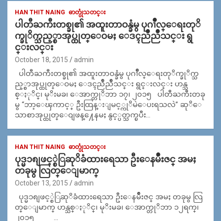
HAN THIT NAING
ဓာတ္ပုံသတင္း
ပါတီႀကီးတစ္ခု၏ အထူးတာဝန္ခံမွ ပုဂၢဳိလ္ေရးတုိ
က္ခုိက္သည့္စာအုပ္ထုတ္ေဝမႈ ေဒၚညိဳညိဳသင္း ရွ
င္းလင္း
October 18, 2015
admin
ပါတီႀကီးတစ္ခု၏ အထူးတာဝန္ခံမွ ပုဂၢဳိလ္ေရးတုိက္ခုိက္သ
ည့္စာအုပ္ထုတ္ေဝမႈ ေဒၚညိဳညိဳသင္း ရွင္းလင္း ဟန္သ
စ္ႏုိင္၊ မုိးမခ၊ ေအာက္တုိဘာ ၁၇၊ ၂၀၁၅ ပါတီႀကီးတခု
မွ “ဘာ့ေၾကာင့္ ဦးထြန္းျမင့္ကုိမဲေပးရသလဲ” ဆုိေ
သာစာအုပ္ထုတ္ေဝျဖန္႔ေနမႈ နွင့္ပတ္သက္ၿပီး…
HAN THIT NAING
ဓာတ္ပုံသတင္း
ပုဒ္မ၁၈ျဖင့္စဲြဆုိခံထားရေသာ ဦးေနမ်ိဳးဇင္ အမႈ
တခုမွ လြတ္ေျမာက္
October 13, 2015
admin
ပုဒ္မ၁၈ျဖင့္စဲြဆုိခံထားရေသာ ဦးေနမ်ိဳးဇင္ အမႈ တခုမွ လြ
တ္ေျမာက္ ဟန္သစ္ႏုိင္၊ မုိးမခ၊ ေအာက္တုိဘာ ၁၂ရက္၊
၂၀၁၅ …