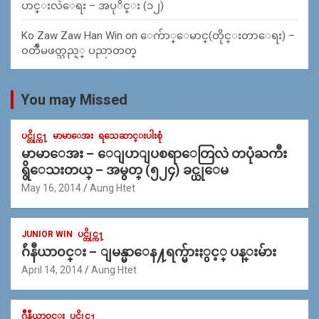
ပာင္းလဲေရး – အပုိင္း (၁၂)
Ko Zaw Zaw Han Win
on
ေက်ာ္ေမာင္(တိုင္းတာေရး) –
၀တၳဳမဖတ္သည့္ ပညာတတ္
You may Missed
ပင္တိုင္က႑
မာမာေအး
ရသေဆာင္းပါးစုံ
မာမာေအး – ေျပာျပစရာေတြလဲ တပုံႀကီး
ရွိေသးတယ္ – အမွတ္ (၅၂၄) ခင္ယုေမ
May 16, 2014
Aung Htet
JUNIOR WIN
ပင္တိုင္က႑
ဂ်ဴနီယာ၀င္း – ျမန္မာေန႔ရက္မ်ားႏွင့္ ပန္းမ်ား
April 14, 2014
Aung Htet
ဂ်ဳနီယာ၀င္း
ပင္တိုင္က႑