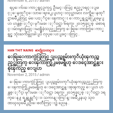
November 6, 2015
admin
ရပ္ေက်းေကာ္မရွင္ဥကၠဌ ဦးမင္းလြင္ ဧည့္စာရင္းျဖ
င့္ေနထုိင္ေသာေရႊ႕ေျပာင္းလုပ္သားမ်ား လက္ရွိေနထုိ
င္ရာၿမိဳ႕တြင္ မဲေပးႏုိင္ေၾကာင္း ေကာ္မရွင္အဖဲြ႔မွေျ
ပာ ဟန္သစ္ႏုိင္၊ မုိးမခ၊ ႏုိဝင္ဘာ ၆ရက္၊ ၂၀၁၅ခုႏွစ္ မဲစာရ
င္းမ်ားမွားယြင္းမႈရွိခဲ့သည့္အတြက္ ေရြးေကာက္ပြဲေကာ္မ
ရွင္မွ သုံးႀကိမ္သုံးခါျပဳ လုပ္ေပးျခင္းတြင္…
HAN THIT NAING
ဓာတ္ပုံသတင္း
ေရြးေကာက္ပဲြတြင္ ျပည္သူမ်ားကုိယုံၾကည္သ
ည့္အတြက္ ေၾကာက္ရြံ႕မႈမရွိဟု ေဒၚေအာင္ဆန္း
စုၾကည္ ေျပာ
November 2, 2015
admin
ေရြးေကာက္ပဲြတြင္ ျပည္သူမ်ားကုိယုံၾကည္သည့္အတြက္
ေၾကာက္ရြံ႕မႈမရွိဟု ေဒၚေအာင္ဆန္းစုၾကည္ ေျပာ ဟ
န္သစ္ႏုိင္၊ မုိးမခ၊ ႏုိဝင္ဘာ ၁ရက္၊ ၂၀၁၅ခုႏွစ္ ႏုိဝင္ဘာ ၁ရ
က္ေန႔ ရန္ကုန္တုိင္း၊ သကၤန္းကြ်န္းၿမိဳ႕နယ္ သုဝ
ဏၰၰၿမိဳ႕ဦးေစတီကြင္း၌ ညေန…