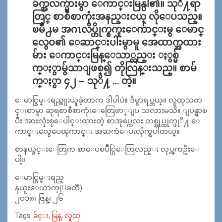
ခ်က္အလက္မ်ားမွာ ေကာင္းမြန္ပါ၏။ သုိ႔ရာ
တြင္ စာစီစာကုံးအနည္းငယ္ လိုေပသည္။
ၿမိဳ႕မ အဂၤလိပ္ဟိုက္စကူးေက်ာင္းမွ ေမာင္
လွေဝ၏ ေဆာင္းပါးမွာမူ အေထာက္အထား
မ်ား ေကာင္းမြန္ေသာ္လည္း ႏွစ္မ်
က္ႏွာမွ်သာျဖစ္၍ တိုလြန္းသည္။ စာမ်
က္ႏွာ ၄၂ – သုိ႔ … တဲ့။
ေမာင္စြမ္းရည္ကူးယူခဲ့တာက ဒါပါပဲ။ ဒီမွာရပ္တယ္။ လူထုသတ
င္းစာမွာ ဆုရစာစီစာကုံးေတြေဖာ္ျပ သလားမသိ။ ျပန္ရွာၿ
ပီး အားလုံးစုေပါင္းထားတဲ့ စာအုပ္ကေလး တစ္အုပ္ထုတ္ဖုိ႔ ေ
ကာင္းလွေပေၾကာင္း အႀကံေပးလိုက္ရပါတယ္။
စာနယ္ဇင္းေတြက စာေပၿပိဳင္ပြဲေတြလည္း လုပ္ၾကဦးေ
ပါ့။
ေမာင္စြမ္းရည္
နယူးေယာက္(ေခတၱ)
၂ဝ၁၈၊ ဇြန္၊ ၂၆
Tags:
ခ်င္း
,
မြန္
,
လူထု