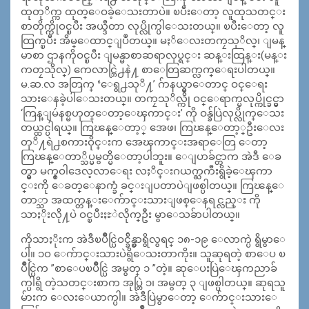
ထုတုိက္က ထုတ္ေဝခဲ့ေသးတာပဲ။ ၿပီးေတာ့ လူထုသတင္း
စာတိုက္ကိုဝင္ၿပီး အယ္ဒီတာ လုပ္လိုက္ပါေသးတယ္။ ၿပီးေတာ့ လူ
ထြက္ၿပီး အိမ္ေထာင္ျပဳတယ္။ မႏၲေလးတကၠသုိလ္၊ ျမန္
မာစာ ဌာနကိုဝင္ၿပီး ျမန္မာစာဆရာလုပ္ရင္း ဆန္းထြန္း(မန္း
ကတၠသိုလ္) ကေလာင္ဘြဲ႕နဲ႔ စာေတြဆက္လက္ေရးပါတယ္။
မ.ဆ.လ အတြက္ ‘ေရွ႕သုိ႔’ ဂ်ာနယ္မွာေတာင္ ဝင္ေရး
သားေနခဲ့ပါေသးတယ္။ တကၠသုိလ္ကို ဝင္ေရာက္မလုပ္ကိုင္ခင္မွာ
‘ကြန္ျမဴနစ္မဟုတ္ေတာ့ေၾကာင္း’ ကို ဝန္ခ်ပြဲလုပ္လိုက္ေသး
တယ္ထင္ပါရယ္။ ကြၽန္ေတာ့္ အေဖ၊ ကြၽန္ေတာ့္ဦးေလး
တုိ႔ရဲ႕စကားဝိုင္းက အေၾကာင္းအရာေတြ ေတာ့
ကြၽန္ေတာ္သိပ္မမွတ္မိေတာ့ပါဘူး။ ေျပာခ်င္တာက အဲဒီ ေခ
တ္မွာ မက္စ္ဝါဒေလ့လာေရး လႈိင္းဂယက္ႀကီးရွိခဲ့ေၾကာ
င္းကို ေခတ္ေနာက္ခံ ခင္းျပတာပဲျဖစ္ပါတယ္။ ကြၽန္ေ
တာ္သာ အထက္တန္းေက်ာင္းသားျဖစ္ေနရင္လည္း ကို
သာႏိုးလို႔ပဲ ဝင္ၿပီးႏႊဲလိုက္ဦး မွာေသခ်ာပါတယ္။
ကိုသာႏိုးက အဲဒီၿပိဳင္ပြဲဝင္ခ်ိန္မွာရွိလွရင္ ၁၈-၁၉ ေလာက္ပဲ ရွိမွာေ
ပါ့။ ၁ဝ ေက်ာင္းသားပဲရွိေသးတာကိုး။ သူဆုရတဲ့ စာေပ ၿ
ပိဳင္ပြဲက ”စာေပၿပိဳင္ပြဲ အမွတ္ ၁ ”တဲ့။ ဆုေပးပြဲေၾကညာခ်
က္ပါရွိ တဲ့သတင္းစာက အုပ္တြဲ ၁၊ အမွတ္ ၃ ျဖစ္ပါတယ္။ ဆုရသူ
မ်ားက ေလးေယာက္ပါ။ အဲဒီပြဲမွာေတာ့ ေက်ာင္းသားေ