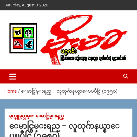
Skip
Saturday, August 8, 2026
to
content
USA – editors @ moemaka.net ((510) 854-6501)။ ရန္ကုန္ ဆက္သြ
MoeMaKa Burmese News &
ယ္ေရး – အမွတ္ ၂၅၄၊ ပထပ္၊ လမ္း ၄၀၊ ေက်ာက္တံတား၊ ရန္ကုန္။
Media
(ဖုုံး – ၀၉ ၂၅၂ ၂၄၉ ၀၉၄ ၊ ၀၉ ၄၂၁ ၇၄၃ ၇၅၃ ၊ ၀၉ ၅၀၄ ၁၀ ၅၈) ျ
ဖန္႔ခ်ိေရး – ဆိပ္ကမ္းသာစာေပ – အမွတ္ ၁၃ / ၃၈ လမ္း။ ပလာ
Home
ေမာင္စြမ္းရည္ – လူထုဂ်ာနယ္စာေပၿပိဳင္ပြဲ (၁၉၅ဝ)
ဇာေစ်းသစ္ ။ ၀၉ ၇၈၆၈၃၇ ၃၀၅ / ၀၉ ၉၆၃၆၉၉၈၃၄
မွတ္စုုမွတ္တမ္း
ေမာင္စြမ္းရည္
ေမာင္စြမ္းရည္ – လူထုဂ်ာနယ္စာေ
ပၿပိဳင္ပြဲ (၁၉၅ဝ)