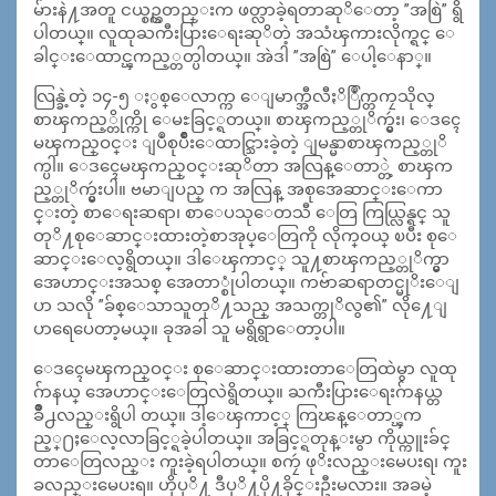
မ်ားနဲ႔အတူ ငယ္စဥ္ကတည္းက ဖတ္လာခဲ့ရတာဆုိေတာ့ ”အစြဲ” ရွိ
ပါတယ္။ လူထုႀကီးပြားေရးဆုိတဲ့ အသံၾကားလိုက္ရင္ ေ
ခါင္းေထာင္ၾကည့္တတ္ပါတယ္။ အဲဒါ ”အစြဲ” ေပါ့ေနာ္။
လြန္ခဲ့တဲ့ ၁၄-၅ ႏွစ္ေလာက္က ေျမာက္အီလီႏိြဳက္တကၠသိုလ္
စာၾကည့္တိုက္ကို ေမႊခြင့္ရတယ္။ စာၾကည့္တုိက္မွဴး၊ ေဒၚေ
မၾကည္ဝင္း ျပဳစုပ်ဳိးေထာင္သြားခဲ့တဲ့ ျမန္မာစာၾကည့္တုိ
က္ပါ။ ေဒၚေမၾကည္ဝင္းဆုိတာ အလြန္ေတာ္တဲ့ စာၾက
ည့္တုိက္မွဴးပါ။ ဗမာျပည္ က အလြန္ အစုအေဆာင္းေကာ
င္းတဲ့ စာေရးဆရာ၊ စာေပသုေတသီ ေတြ ကြယ္လြန္ရင္ သူ
တုိ႔စုေဆာင္းထားတဲ့စာအုပ္ေတြကို လိုက္ဝယ္ ၿပီး စုေ
ဆာင္းေလ့ရွိတယ္။ ဒါေၾကာင့္ သူ႔စာၾကည့္တုိက္မွာ
အေဟာင္းအသစ္ အေတာ္စုံပါတယ္။ ကဗ်ာဆရာတင္မုိးေျ
ပာ သလို ”ခ်စ္ေသာသူတုိ႔သည္ အသက္တုိလွ၏” လို႔ေျ
ပာရေပေတာ့မယ္။ ခုအခါ သူ မရွိရွာေတာ့ပါ။
ေဒၚေမၾကည္ဝင္း စုေဆာင္းထားတာေတြထဲမွာ လူထု
ဂ်ာနယ္ အေဟာင္းေတြလဲရွိတယ္။ ႀကီးပြားေရးဂ်ာနယ္တ
ခ်ဳိ႕လည္းရွိပါ တယ္။ ဒါ့ေၾကာင့္ ကြၽန္ေတာ္ၾက
ည့္႐ႈေလ့လာခြင့္ရခဲ့ပါတယ္။ အခြင့္ရတုန္းမွာ ကိုယ္ကူးခ်င္
တာေတြလည္း ကူးခဲ့ရပါတယ္။ စကၠဴ ဖုိးလည္းမေပးရ၊ ကူး
ခလည္းမေပးရ။ ဟိုပုိ႔ ဒီပုိ႔ပို႔ခိုင္းဦးမလား။ အခမဲ့