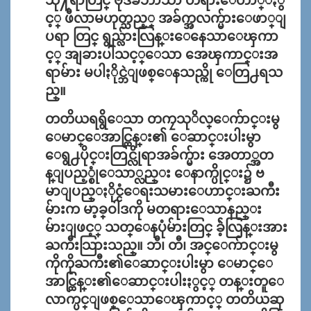
သို႔ရာတြင္ ဗုဒၶဘာသာ တရားေတာ္ႏွ
င့္ ဖီလာမဟုတ္သည့္ အခ်က္အလက္မ်ားေဖာ္ျ
ပရာ တြင္ ရွည္လ်ားလြန္းေနေသာေၾကာ
င့္ အျခားပါသင့္ေသာ အေၾကာင္းအ
ရာမ်ား မပါႏိုင္ဘဲျဖစ္ေနသည္ကို ေတြ႕ရသ
ည္။
တတိယရရွိေသာ တကၠသုိလ္ေက်ာင္းမွ
ေမာင္ေအာင္ထြန္း၏ ေဆာင္းပါးမွာ
ေရွ႕ပိုင္းတြင္လိုရာအခ်က္မ်ား အေတာ္အတ
န္ျပည့္စုံေသာ္လည္း ေနာက္ပိုင္း၌ ဗ
မာျပည္ႏိုင္ငံေရးသမားေဟာင္းႀကီး
မ်ားက မာ့ခ္ဝါဒကို မတရားေသာနည္း
မ်ားျဖင့္ သတ္ေနပုံမ်ားတြင္ ခ်ဲ့လြန္းအား
ႀကီးသြားသည္။ ဘီ၊ တီ၊ အင္ေက်ာင္းမွ
ကိုကိုႀကီး၏ေဆာင္းပါးမွာ ေမာင္ေ
အာင္ထြန္း၏ေဆာင္းပါးႏွင့္ တန္းတူေ
လာက္ပင္ျဖစ္ေသာေၾကာင့္ တတိယဆု