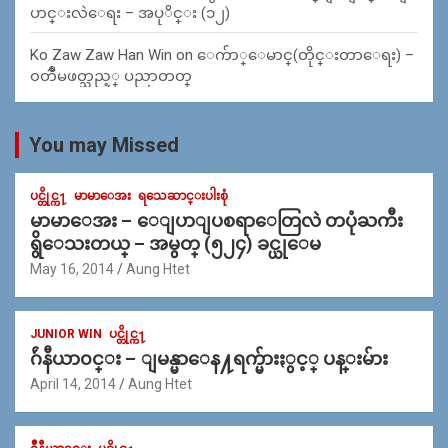
ပာင္းလဲေရး – အပုိင္း (၁၂)
Ko Zaw Zaw Han Win
on
ေက်ာ္ေမာင္(တိုင္းတာေရး) –
၀တၳဳမဖတ္သည့္ ပညာတတ္
You may Missed
ပင္တိုင္က႑
မာမာေအး
ရသေဆာင္းပါးစုံ
မာမာေအး – ေျပာျပစရာေတြလဲ တပုံႀကီး
ရွိေသးတယ္ – အမွတ္ (၅၂၄) ခင္ယုေမ
May 16, 2014
Aung Htet
JUNIOR WIN
ပင္တိုင္က႑
ဂ်ဴနီယာ၀င္း – ျမန္မာေန႔ရက္မ်ားႏွင့္ ပန္းမ်ား
April 14, 2014
Aung Htet