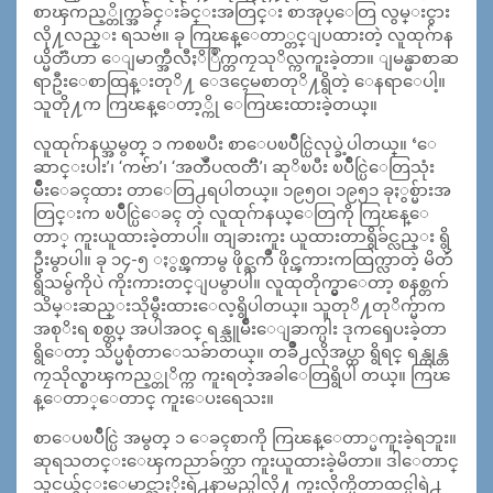
စာၾကည့္တိုက္အခ်င္းခ်င္းအတြင္း စာအုပ္ေတြ လွမ္းငွား
လို႔လည္း ရသဗ်။ ခု ကြၽန္ေတာ္တင္ျပထားတဲ့ လူထုဂ်ာန
ယ္မိတၱဴဟာ ေျမာက္အီလီႏိြဳက္တကၠသုိလ္ကကူးခဲ့တာ။ ျမန္မာစာဆ
ရာဦးေစာထြန္းတုိ႔ ေဒၚေမစာတုိ႔ရွိတဲ့ ေနရာေပါ့။
သူတို႔က ကြၽန္ေတာ့္ကို ေကြၽးထားခဲ့တယ္။
လူထုဂ်ာနယ္အမွတ္ ၁ ကစၿပီး စာေပၿပိဳင္ပြဲလုပ္ခဲ့ပါတယ္။ ‘ေ
ဆာင္းပါး’၊ ‘ကဗ်ာ’၊ ‘အတၴဳပၸတိၱ’၊ ဆုိၿပီး ၿပိဳင္ပြဲေတြသုံး
မ်ဳိးေခၚထား တာေတြ႕ရပါတယ္။ ၁၉၅ဝ၊ ၁၉၅၁ ခုႏွစ္မ်ားအ
တြင္းက ၿပိဳင္ပြဲေခၚ တဲ့ လူထုဂ်ာနယ္ေတြကို ကြၽန္ေ
တာ္ ကူးယူထားခဲ့တာပါ။ တျခားကူး ယူထားတာရွိခ်င္လည္း ရွိ
ဦးမွာပါ။ ခု ၁၄-၅ ႏွစ္ၾကာမွ ဖိုင္ႀကိဳ ဖိုင္ၾကားကထြက္လာတဲ့ မိတၴဴ
ရွိသမွ်ကိုပဲ ကိုးကားတင္ျပမွာပါ။ လူထုတိုက္မွာေတာ့ စနစ္တက်
သိမ္းဆည္းသိုမွီးထားေလ့ရွိပါတယ္။ သူတုိ႔တုိက္မ်ာက
အစုိးရ စစ္တပ္ အပါအဝင္ ရန္သူမ်ဳိးေျခာက္ပါး ဒုကၡေပးခဲ့တာ
ရွိေတာ့ သိပ္မစုံတာေသခ်ာတယ္။ တခ်ဳိ႕လိုအပ္တာ ရွိရင္ ရန္ကုန္တ
ကၠသိုလ္စာၾကည့္တုိက္က ကူးရတဲ့အခါေတြရွိပါ တယ္။ ကြၽ
န္ေတာ္ေတာင္ ကူးေပးရေသး။
စာေပၿပိဳင္ပြဲ အမွတ္ ၁ ေခၚစာကို ကြၽန္ေတာ္မကူးခဲ့ရဘူး။
ဆုရသတင္းေၾကညာခ်က္သာ ကူးယူထားခဲ့မိတာ။ ဒါေတာင္
သူငယ္ခ်င္းေမာင္သာႏိုးရဲ႕နာမည္ပါလို႔ ကူးလိုက္မိတာထင္ပါရဲ႕