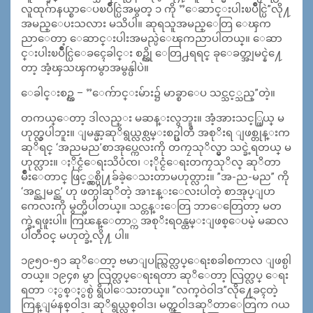
လူထုဂ်ာနယ္စာေပၿပိဳင္ပြဲအမွတ္ ၁ ကို ”ေဆာင္းပါးၿပိဳင္ပြဲ”လို႔
အမည္ေပးသလား မသိပါ။ ဆုရသူအမည္ေတြ ေၾက
ညာေတာ့ ေဆာင္းပါးအမည္ပဲေၾကညာပါတယ္။ ေဆာ
င္းပါးၿပိဳင္ပြဲေခၚေခါင္း စဥ္ကို ေတြ႕ရရင္ ခုေခတ္အျမင္နဲ႔ေ
တာ့ အံ့ၾသၾကမွာအမွန္ပါပဲ။
ေခါင္းစဥ္က – ”ေက်ာင္းမ်ား၌ မာခ္စာေပ သင္သင့္သည္”တဲ့။
တကယ္ေတာ့ ဒါလည္း မဆန္းလွဘူး။ အံ့အားသင့္ဖြယ္ မ
ဟုတ္လွပါဘူး။ ျမန္မာ့ဆုိရွယ္လစ္လမ္းစဥ္ပါတီ အစုိးရ ျဖစ္တုန္းက
ဆုိရင္ ‘အညမည’စာအုပ္ကေလးကို တကၠသုိလ္မွာ သင္ခဲ့ရတယ္ မ
ဟုတ္လား။ ႏိုင္ငံေရးသိပံၸ၊ ႏိုင္ငံေရးတကၠသုိလ္ ဆုိတာ
မ်ဳိးေတာင္ ဖြင့္လွစ္ပို႔ခ်ခဲ့ေသးတာမဟုတ္လား။ ”အ-ည-မည” ကို
‘အင္ညျမင္ည’ ဟု ဖတ္ပါဆုိတဲ့ အၫႊန္းေလးပါတဲ့ စာအုပ္ျပာ
ကေလးကို မွတ္မိပါတယ္။ သင္တန္းေတြ ဘာေတြေတာ့ မတ
က္ခဲ့ရဖူးပါ။ ကြၽန္ေတာ္က အစုိးရဝန္ထမ္းျဖစ္ေပမဲ့ မဆလ
ပါတီဝင္ မဟုတ္ခဲ့လို႔ ပါ။
၁၉၅ဝ-၅၁ ဆုိေတာ့ ဗမာျပည္လြတ္လပ္ေရးစခါစကာလ ျဖစ္ပါ
တယ္။ ၁၉၄၈ မွာ လြတ္လပ္ေရးရတာ ဆုိေတာ့ လြတ္လပ္ ေရး
ရတာ ႏွစ္ႏွစ္ပဲ ရွိပါေသးတယ္။ ”လက္ဝဲဝါဒ”လို႔ေခၚတဲ့
ကြန္ျမဴနစ္ဝါဒ၊ ဆုိရွယ္လစ္ဝါဒ၊ မတ္က္စ္ဝါဒဆုိတာေတြက ဂယ