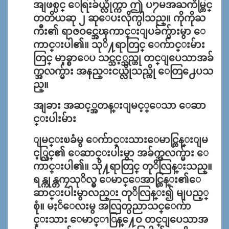
အျဖစ္ပင္ ေရြးခ်ယ္လိုက္ကာ ဤ ပ႒မအႀကိမ္တြင္
တတိယဆု ၂ ဆုေပးလိုက္ပါသည္။ ကိုကိုႀ
ကီး၏ ရာဇဝင္အေၾကာင္းျပခ်က္မ်ားမွာ ေ
ကာင္းပါ၏။ သုိ႔ရာတြင္ ေက်ာင္းမ်ား
တြင္ မာ့ခ္စာေပ သင္သင့္သည္ဟု တင္ျပေသာအခ်
က္အလက္မ်ား အနည္းငယ္လိုသည္ကို ေတြ႕ေပသ
ည္။
အျခား အဆင့္အတန္းျမင့္ေသာ ေဆာ
င္းပါးမ်ား
ျမင္းၿခံမွ ေက်ာင္းသားေမာင္ထြန္းျမ
င့္လြင္၏ ေဆာင္းပါးမွာ အခ်က္အလက္မ်ား ေ
ကာင္းပါ၏။ သို႔ရာတြင္ တုိလြန္းသည္။
ရန္ကုန္တကၠသုိလ္မွ ေမာင္ေအာင္ထြန္း၏ေ
ဆာင္းပါးမွာလည္း တုိလြန္း၍ မျပည့္
စုံ။ မႏၲေလးမွ အလြတ္ပညာသင္ေက်ာ
င္းသား ေမာင္ၫြန္႔ေဝ တင္ျပေသာအ