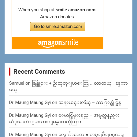
Recent Comments
Samuel
on
ခြန္ဆိုင္း ● ဦးထုတ္ျပာေတြ … လာတယ္… ၾကာ
မယ္
Dr. Maung Maung Gyi
on
သန္း၀င္းလိႈင္ – ဆာဂြ်န္ဆိုင္မြန္
Dr. Maung Maung Gyi
on
ေမာင္စြမ္းရည္ – အမွတ္အနည္း
ဆံုးေက်ာင္းသား ျမန္မာစာကိုသြား
Dr. Maung Maung Gyi
on
လွေက်ာေဇာ ● တပ္ျပဳျပင္ေျ