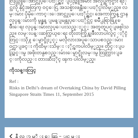
လြယ္ကူေအာင္လုပ္ေပးႏိုင္လွင္ ျပည္သူအမ်ား အလုပ္အကိုင္မ်ား ရႏို
င္သလို နိုင္ငံအတြက္ ၀င္ေငြ အသစ္မ်ားဖန္တီးေပးႏိုင္ပါလိမ့္မည္။ လ
မ္းမ်ား ပိုမိုေကာင္းေအာင္လုပ္ေပးႏိုင္လွ်င္၊ အေကာက္ခြန္ ဌာန
လုပ္ငန္းမ်ားကို မွန္မွန္ ျမန္ျမန္လုပ္ေပးႏိုင္လ်င္ ၿမိဳ႕ရြာဖြံ႔ၿ
ဖိဳးေရး လုပ္ငန္းမ်ားလုပ္ေပးသည္ႏွင့္ အတူတူပင္ျဖစ္ပါသ
ည္။ လမ္းပန္းဆက္သြယ္ေရး တိုးတက္ဖြံ႔ျဖိဳးလာပါလွ်င္ ႏိုင္ငံ
တြင္းသို႔ ေမွာင္ခိုႏွင့္ မလိုလားအပ္ေသာပစၥည္းမ်ား
၀င္လာျခင္း ကိုထိမ္းသိမ္း ႏိုင္ၾကပါလိမ့္မည္။ တိုင္းျပ
ည္တြင္းမွ အဖိုးတန္ပစၥည္းမ်ားေမွာင္ခိုလမ္းမွ ထြက္သြားျခ
င္းကိုလည္း တားဆီးႏိုင္ ၾက ပါလိမ့္မည္၊
ကိုသန္းလြင္
Ref :
Risks in Delhi’s dream of Overtaking China by David Pilling
Singapore Straits Times 11, September 2015
Post
နီ လ ာ မုိ း ေ ဆြ – ျင မ္ း