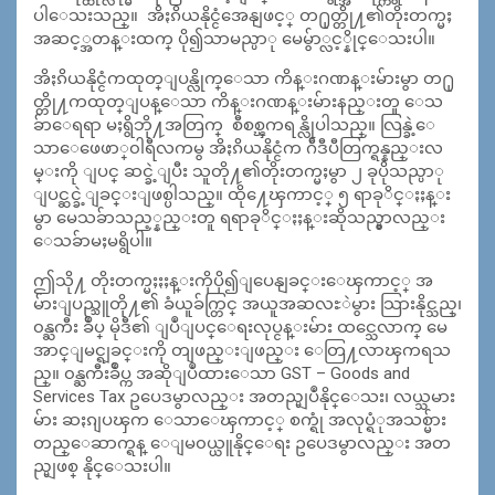
ပါေသးသည္။ အိႏၵိယနိုင္ငံအေနျဖင့္ တ႐ုတ္တို႔၏တိုးတက္မႈ
အဆင့္အတန္းထက္ ပို၍သာမည္ပာု မေမွ်ာ္လင့္နိုင္ေသးပါ။
အိႏၵိယနိုင္ငံကထုတ္ျပန္လိုက္ေသာ ကိန္းဂဏန္းမ်ားမွာ တ႐ု
တ္တို႔ကထုတ္ျပန္ေသာ ကိန္းဂဏန္းမ်ားနည္းတူ ေသ
ခ်ာေရရာ မႈရွိဘို႔အတြက္ စီစစ္ၾကရန္လိုပါသည္။ လြန္ခဲ့ေ
သာေဖေဖာ္၀ါရီလကမွ အိႏၵိယနိုင္ငံက ဂ်ီဒီပီတြက္ရန္နည္းလ
မ္းကို ျပင္ ဆင္ခဲ့ျပီး သူတို႔၏တိုးတက္မႈမွာ ၂ ခုပိုသည္ပာု
ျပင္ဆင္ခဲ့ျခင္းျဖစ္ပါသည္။ ထို႔ေၾကာင့္ ၅ ရာခုိင္ႏႈန္း
မွာ မေသခ်ာသည့္နည္းတူ ရရာခုိင္ႏႈန္းဆိုသည္မွာလည္း
ေသခ်ာမႈမရွိပါ။
ဤသို႔ တိုးတက္မႈႏႈန္းကိုပို၍ျပေနျခင္းေၾကာင့္ အ
မ်ားျပည္သူတို႔၏ ခံယူခ်က္တြင္ အယူအဆလႊဲမွား သြားနိုင္သည္၊
၀န္ႀကီး ခ်ဳပ္ မိုဒီ၏ ျပဳျပင္ေရးလုပ္ငန္းမ်ား ထင္သေလာက္ မေ
အာင္ျမင္ရျခင္းကို တျဖည္းျဖည္း ေတြ႔လာၾကရသ
ည္။ ၀န္ႀကီးခ်ဳပ္က အဆိုျပဳထားေသာ GST – Goods and
Services Tax ဥပေဒမွာလည္း အတည္မျပဳနိုင္ေသး၊ လယ္သမား
မ်ား ဆႏၵျပၾက ေသာေၾကာင့္ စက္ရုံ အလုပ္ရံုအသစ္မ်ား
တည္ေဆာက္ရန္ ေျမ၀ယ္ယူနိုင္ေရး ဥပေဒမွာလည္း အတ
ည္မျဖစ္ နိုင္ေသးပါ။