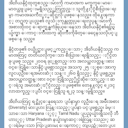
အိႏၵိယနိုင္ငံထုတ္ပစၥည္းမ်ားကို ကမာၻက မက္မက္ေမာေ
မာ၀ယ္ယူျခင္းမရွိသည့္အတြက္လည္း သူတို႔ႏိုင္ငံစီးပြားေရး
မွာ ကမာၻႀကီးႏွင့္မဆိုင္သလိုျဖစ္ေနသည္။ ထို႔ေၾကာ
င့္ တ႐ုတ္ျပည္၏ လူသံုးကုန္ထုတ္လုပ္ေရးလုပ္ငန္းမ်ားကို
အစားထိုး၀င္ ေရာက္ရန္ၾကံရြယ္ေနေသာ အိႏၵိယနိုင္ငံ၏ရည္ရြ
ယ္ခ်က္မွာ ေကာင္းက်ိဳးထက္ ဆိုးက်ိဳးကိုဖိတ္ေခၚေနသလိုပင္ျ
ဖစ္ေန သည္။
နိုင္ငံတခု၏ ၀ယ္နိုင္အားျဖင့္ၾကည့္ေသာ္ အိႏၵိယနိုင္ငံသည္ က
မာၻတြင္ တတိယလိုက္ေသာ စီးပြားေရးရွိသည့္ ႏိုင္ငံတ
ခုျဖစ္ သည္။ ၂၀၀ရ ခုႏွစ္ကတည္းက အလယ္အလတ္တန္းစား
၀င္ေငြရွိေသာနိုင္ငံျဖစ္လာသည္။ အသက္ ၂၅ ႏွစ္ေအာက္
လူငယ္ဦးေရအမ်ားဆံုး သန္း ၂၆၀ ရွိသည့္ နိုင္ငံျဖစ္သည္။
အလယ္အလတ္တန္းစား ၀င္ေငြရွိသည့္နိုင္ငံဆိုေသာ္လည္း ဆ
င္းရဲသူ အမ်ားဆံုးႏိုင္ငံလည္းျဖစ္၏။ တေန႔လွ်င္ ၂ေဒၚ
လာထက္နည္းျပီး ၀င္ေငြရွိသူ ရ၂၃ သန္းမွ်ရွိသည္။
အိႏၵိယတြင္ ရင္ဆိုင္ေနရေသာ ျပႆနာမွာ လူဦးေရ အမ်ိဳးအစား
(Diversity) မ်ားျပား လြန္းသည့္ျပႆနာ ပင္ျဖစ္သည္၊ ခ်မ္း
သာေသာ Haryana ႏွင့္ Tamil Nadu ျပည္နယ္မ်ားရွိသလို ဘီ
ပာာႏွင့္ Uttar Pradesh နယ္မ်ားမွာဆင္းရဲလြန္းသည၊္ ဆ
င္းရဲခ်မ္းသာ ကြာျခားမႈ ေၾကာင့္ တျပည္လံုးတေျပး